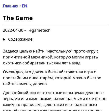
Главная
•
EN
The Game
2022-04-30
–
#gametech
Содержание
Задался целью найти "настольную" прото-игру с
примитивной механикой, которую могли играть
охотники-собиратели тысячи лет назад.
Очевидно, это должна быть абстрактная игра с
простейшим инвентарём, который можно быстро
найти: камень, дерево.
Древнейший тип игр: счётные игры земледельцев с
зёрнами или камешками, размещаемыми в ямках по
каким-то правилам. Цель таких игр - захват всех
камней соперника или привести поле в состояние,