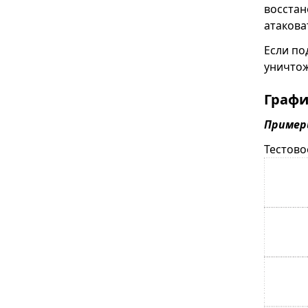
восстан
атаковат
Если по
уничтож
Графи
Пример
Тестово