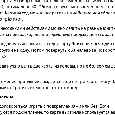
карты. В набор поместить любое удобное количество ка
 4, оптимально 40. Обычно в руке одновременно может
рт. Каждый ход можно потратить на действие или сброси
о трёх карт.
 несолькими действиями можно делить на разные юнит
арты неизрасходованное действие предыдущей сгорает.
одвинуть два юнита за одну карту
: один 
Движение x3
 другой на одну. Потом повернуть оба налево за
Поворо
.
 x2
ода нужно взять две карты из колоды, но не более чем д
тожение противника выдаётся ещё по три карты, могут 
имита. Тратить их можно в этот же ход.
пление
оговориться играть с подкреплениями или без. Если
уются подкрепление, то карта выстрела используется е