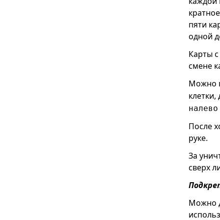
каждой 
кратное
пяти ка
одной д
Карты с
смене к
Можно п
клетки,
налево
После х
руке.
За унич
сверх л
Подкре
Можно д
использ