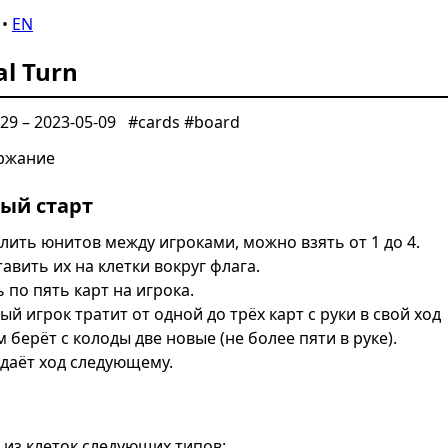
•
EN
al Turn
-29
–
2023-05-09
#cards #board
ржание
ый старт
лить юнитов между игроками, можно взять от 1 до 4.
тавить их на клетки вокруг флага.
ь по пять карт на игрока.
ый игрок тратит от одной до трёх карт с руки в свой ход
м берёт с колоды две новые (не более пяти в руке).
даёт ход следующему.
 из клеток следующих типов: