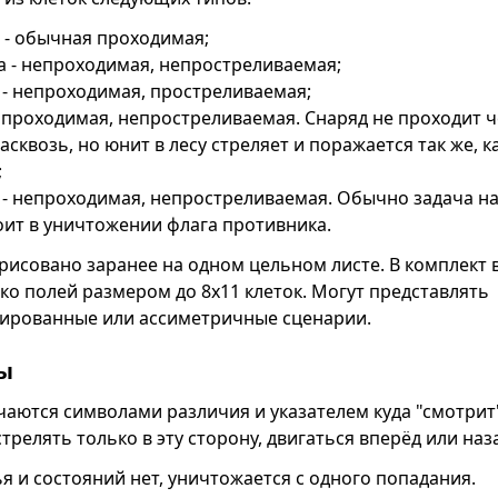
 - обычная проходимая;
а - непроходимая, непростреливаемая;
 - непроходимая, простреливаемая;
- проходимая, непростреливаемая. Снаряд не проходит 
асквозь, но юнит в лесу стреляет и поражается так же, ка
;
 - непроходимая, непростреливаемая. Обычно задача на
оит в уничтожении флага противника.
рисовано заранее на одном цельном листе. В комплект 
ко полей размером до 8x11 клеток. Могут представлять
ированные или ассиметричные сценарии.
ы
аются символами различия и указателем куда "смотрит
трелять только в эту сторону, двигаться вперёд или наз
я и состояний нет, уничтожается с одного попадания.