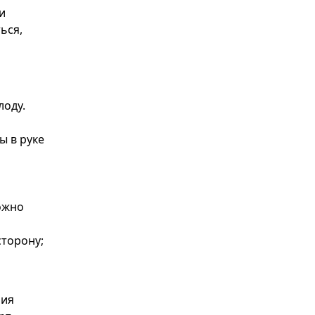
и
ься,
лоду.
ы в руке
ожно
сторону;
ния