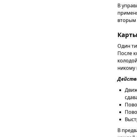
В управ
применя
вторым 
Карт
Один ти
После к
колодой
никому 
Действ
Движ
сдав
Пово
Пово
Выст
В предв