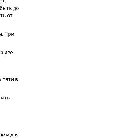
рт,
 быть до
ть от
ы. При
на две
т
о пяти в
быть
щё и для