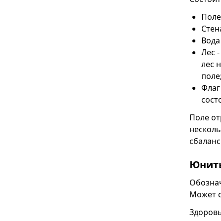
Поле
Стен
Вода
Лес 
лес н
поле
Флаг
сост
Поле от
несколь
сбаланс
Юнит
Обознач
Может с
Здоровь