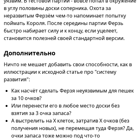
уязвим. В тестовой партии - вовсе попал в окружение
в углу половины доски соперника. Охота за
неразвитым Ферзём чем-то напоминает попытку
поймать Короля. После середины партии Ферзь
быстро набирает силу и к концу, если уцелеет,
становится полезней своей стандартной версии.
Дополнительно
Ничто не мешает добавить свои способности, как в
иллюстрации к исходной статье про "систему
развития":
Как насчёт сделать Ферзя неуязвимым для пешек
за 10 очков?
Или перенести его в любое место доски без
взятия за 3 очка запаса?
А выстрелить на X клеток, затратив X очков (без
получения новых), не перемещая туда Ферзя? Да,
очки запаса тоже можно под что-то