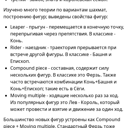
Изучено много теории по вариантам шахмат,
построению фигур; выведены свойства фигур:
Leaper - прыгун - перемещается в конечную точку,
перепрыгивая через препятствия. В классике -
Конь.
Rider - наездник - траектория прерывается при
встрече другой фигуры. В классике - Башня и
Епископ.
Compound piece - составная, содержит силу
нескольких фигур. В классике это Ферзь. Также
часто встречаются комбинации Конь+Башня и
Конь+Епископ; такие есть в Сёги.
Moving multiple - ходящие несколько раз за ход.
Из популярных фигур это Лев - Король, который
может провести и взятие и движение за один ход.
Большинство новых фигур устроены как Compound
piece + Moving multiple. Стандартный Ферзь тоже