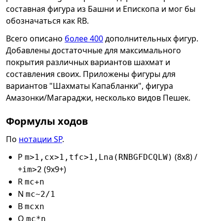
составная фигура из Башни и Епископа и мог бы
обозначаться как RB.
Всего описано
более 400
дополнительных фигур.
Добавлены достаточные для максимального
покрытия различных вариантов шахмат и
составления своих. Приложены фигуры для
вариантов "Шахматы Капабланки", фигура
Амазонки/Магараджи, несколько видов Пешек.
Формулы ходов
По
нотации SP
.
P
(8x8) /
m>1,cx>1,tfc>1,Lna(RNBGFDCQLW)
+
(9x9+)
im>2
R
mc+n
N
mc~2/1
B
mcxn
Q
mc*n