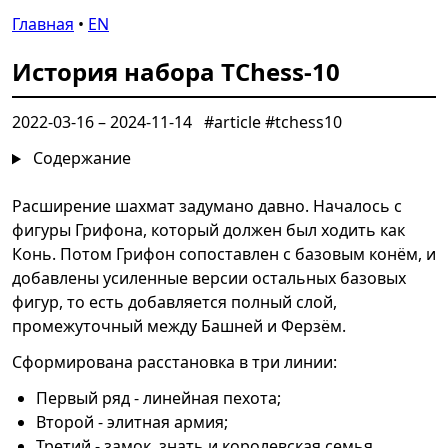
Главная
•
EN
История набора TChess-10
2022-03-16
–
2024-11-14
#article #tchess10
Содержание
Расширение шахмат задумано давно. Началось с
фигуры Грифона, который должен был ходить как
Конь. Потом Грифон сопоставлен с базовым конём, и
добавлены усиленные версии остальных базовых
фигур, то есть добавляется полный слой,
промежуточный между Башней и Ферзём.
Сформирована расстановка в три линии:
Первый ряд - линейная пехота;
Второй - элитная армия;
Третий - замок, знать и королевская семья.