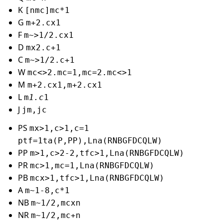
K
[nmc]mc*1
G
m+2.cx1
F
m~>1/2.cx1
D
mx2.c+1
C
m~>1/2.c+1
W
mc<>2.mc=1,mc=2.mc<>1
M
m+2.cx1,m+2.cx1
L
m
1.c
1
J
jm,jc
PS
mx>1,c>1,c=1
ptf=1ta(P,PP),Lna(RNBGFDCQLW)
PP
m>1,c>2-2,tfc>1,Lna(RNBGFDCQLW)
PR
mc>1,mc=1,Lna(RNBGFDCQLW)
PB
mcx>1,tfc>1,Lna(RNBGFDCQLW)
A
m~1-8,c*1
NB
m~1/2,mcxn
NR
m~1/2,mc+n