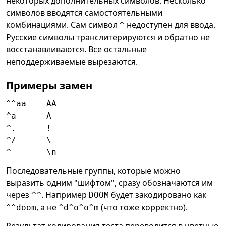
некоторых дополнительных символов. Несколько
символов вводятся самостоятельными
комбинациями. Сам символ
недоступен для ввода.
^
Русские символы транслитерируются и обратно не
восстанавливаются. Все остальные
неподдерживаемые вырезаются.
Примеры замен
^^aa    AA

^a      A

^.      !

^/      \

Последовательные группы, которые можно
выразить одним "шифтом", сразу обозначаются им
через
. Например
будет закодировано как
^^
DOOM
, а не
(что тоже корректно).
^^doom
^d^o^o^m