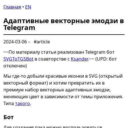
Главная
•
EN
Адаптивные векторные эмодзи в
Telegram
2024-03-06
–
#article
~~По материалу статьи реализован Telegram бот
SVGToTGSBot
в соавторстве с
Ksander
.~~ (UPD: бот
отключен)
Мы где-то добыли красивые иконки в SVG (открытый
векторный формат) и хотим превратить их в
премиум набор векторных адаптивных эмодзи,
меняющих цвет в зависимости от темы приложения.
Типа
такого
.
Бот
Для создания пака можно воспользоваться