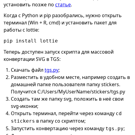
установить позже по
статье
.
Когда с Python и pip разобрались, нужно открыть
терминал (Win + R, cmd) и установить пакет для
работы с lottie:
pip install lottie
Теперь доступен запуск скрипта для массовой
конвертации SVG в TGS:
Скачать файл
tgs.py
;
Разместить в удобном месте, например создать в
домашней папке пользователя папку stickers.
Получится C:/Users/MyUserName/stickers/tgs.py
Создать там же папку svg, положить в неё свои
svg-иконки;
Открыть терминал, перейти через команду
cd
в папку со скриптом;
stickers
Запустить конвертацию через команду
;
tgs.py