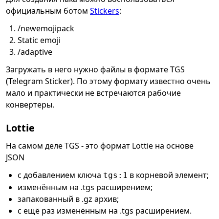
официальным ботом
Stickers
:
/newemojipack
Static emoji
/adaptive
Загружать в него нужно файлы в формате TGS
(Telegram Sticker). По этому формату известно очень
мало и практически не встречаются рабочие
конвертеры.
Lottie
На самом деле TGS - это формат Lottie на основе
JSON
с добавлением ключа
в корневой элемент;
tgs:1
изменённым на .tgs расширением;
запакованный в .gz архив;
с ещё раз изменённым на .tgs расширением.